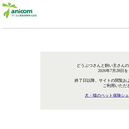
どうぶつさんと飼い主さんの
2026年7月28
終了日以降、サイトの閲覧お
ご利用いただ
犬・猫のペット保険シェ