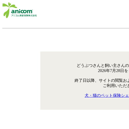
どうぶつさんと飼い主さんの
2026年7月28
終了日以降、サイトの閲覧お
ご利用いただ
犬・猫のペット保険シェ