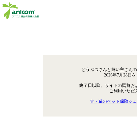
どうぶつさんと飼い主さんの
2026年7月28
終了日以降、サイトの閲覧お
ご利用いただ
犬・猫のペット保険シェ