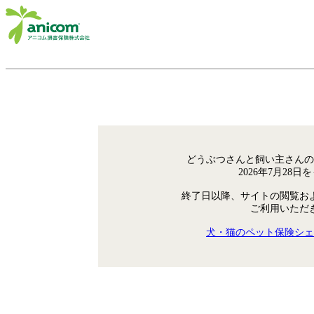
どうぶつさんと飼い主さんの
2026年7月28
終了日以降、サイトの閲覧お
ご利用いただ
犬・猫のペット保険シェ