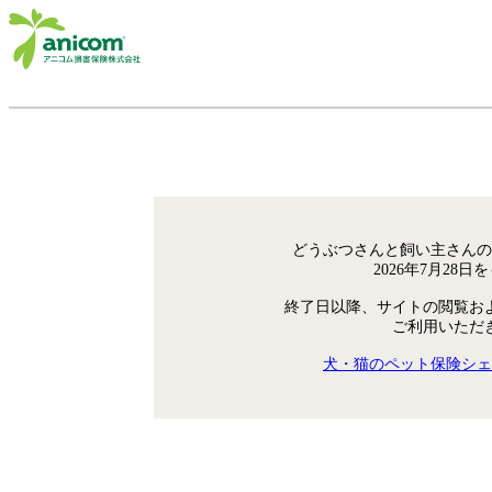
どうぶつさんと飼い主さんの
2026年7月28
終了日以降、サイトの閲覧お
ご利用いただ
犬・猫のペット保険シェ