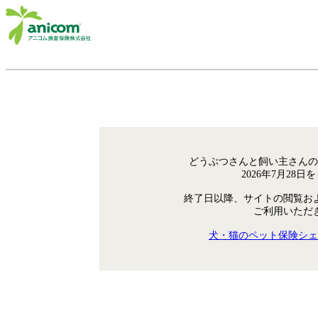
どうぶつさんと飼い主さんの
2026年7月28
終了日以降、サイトの閲覧お
ご利用いただ
犬・猫のペット保険シェ