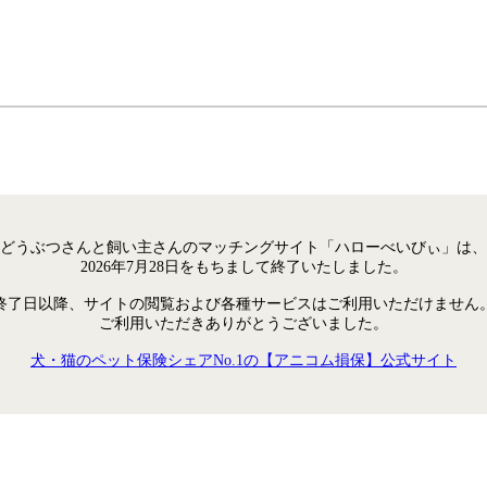
どうぶつさんと飼い主さんのマッチングサイト「ハローべいびぃ」は、
2026年7月28日をもちまして終了いたしました。
終了日以降、サイトの閲覧および各種サービスはご利用いただけません
ご利用いただきありがとうございました。
犬・猫のペット保険シェアNo.1の【アニコム損保】公式サイト