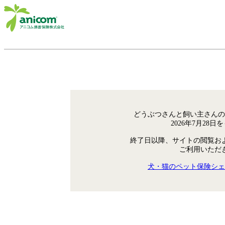
どうぶつさんと飼い主さんの
2026年7月28
終了日以降、サイトの閲覧お
ご利用いただ
犬・猫のペット保険シェ