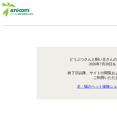
どうぶつさんと飼い主さんの
2026年7月28
終了日以降、サイトの閲覧お
ご利用いただ
犬・猫のペット保険シェ