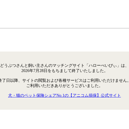
どうぶつさんと飼い主さんのマッチングサイト「ハローべいびぃ」は、
2026年7月28日をもちまして終了いたしました。
終了日以降、サイトの閲覧および各種サービスはご利用いただけません
ご利用いただきありがとうございました。
犬・猫のペット保険シェアNo.1の【アニコム損保】公式サイト