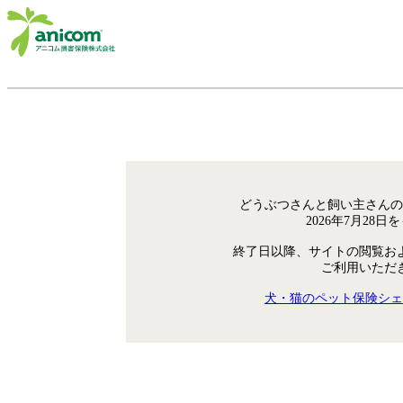
どうぶつさんと飼い主さんの
2026年7月28
終了日以降、サイトの閲覧お
ご利用いただ
犬・猫のペット保険シェ