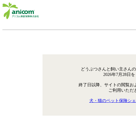
どうぶつさんと飼い主さんの
2026年7月28
終了日以降、サイトの閲覧お
ご利用いただ
犬・猫のペット保険シェ