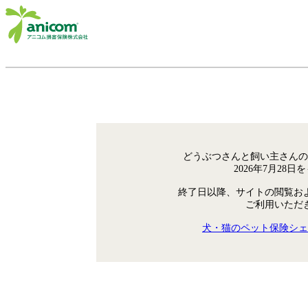
どうぶつさんと飼い主さんの
2026年7月28
終了日以降、サイトの閲覧お
ご利用いただ
犬・猫のペット保険シェ