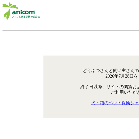
どうぶつさんと飼い主さんの
2026年7月28
終了日以降、サイトの閲覧お
ご利用いただ
犬・猫のペット保険シェ