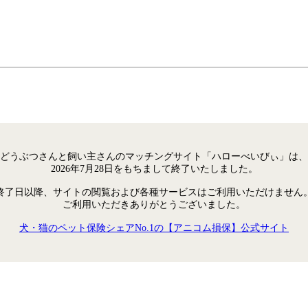
どうぶつさんと飼い主さんのマッチングサイト「ハローべいびぃ」は、
2026年7月28日をもちまして終了いたしました。
終了日以降、サイトの閲覧および各種サービスはご利用いただけません
ご利用いただきありがとうございました。
犬・猫のペット保険シェアNo.1の【アニコム損保】公式サイト