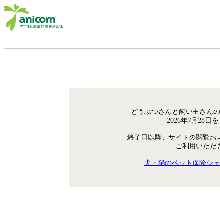
どうぶつさんと飼い主さんの
2026年7月28
終了日以降、サイトの閲覧お
ご利用いただ
犬・猫のペット保険シェ