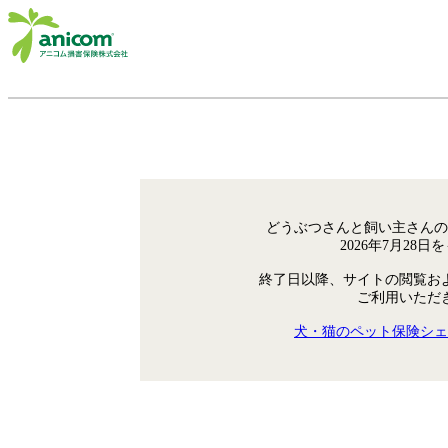
どうぶつさんと飼い主さんの
2026年7月28
終了日以降、サイトの閲覧お
ご利用いただ
犬・猫のペット保険シェ