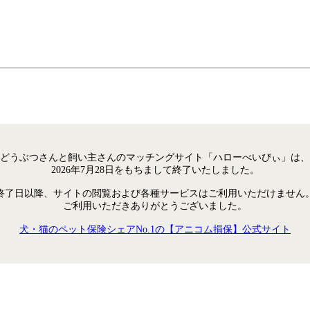
どうぶつさんと飼い主さんのマッチングサイト「ハローべいびぃ」は、
2026年7月28日をもちまして終了いたしました。
終了日以降、サイトの閲覧および各種サービスはご利用いただけません
ご利用いただきありがとうございました。
犬・猫のペット保険シェアNo.1の【アニコム損保】公式サイト