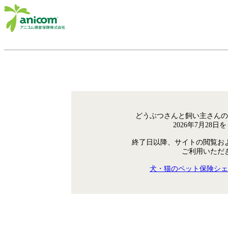
どうぶつさんと飼い主さんの
2026年7月28
終了日以降、サイトの閲覧お
ご利用いただ
犬・猫のペット保険シェ