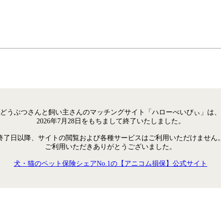
どうぶつさんと飼い主さんのマッチングサイト「ハローべいびぃ」は、
2026年7月28日をもちまして終了いたしました。
終了日以降、サイトの閲覧および各種サービスはご利用いただけません
ご利用いただきありがとうございました。
犬・猫のペット保険シェアNo.1の【アニコム損保】公式サイト