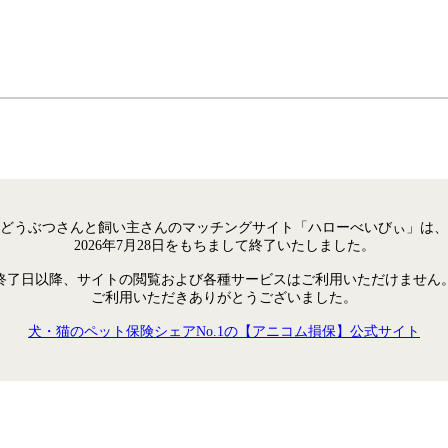
どうぶつさんと飼い主さんのマッチングサイト「ハローべいびぃ」は、
2026年7月28日をもちまして終了いたしました。
終了日以降、サイトの閲覧および各種サービスはご利用いただけません
ご利用いただきありがとうございました。
犬・猫のペット保険シェアNo.1の【アニコム損保】公式サイト