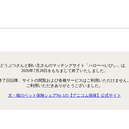
どうぶつさんと飼い主さんのマッチングサイト「ハローべいびぃ」は、
2026年7月28日をもちまして終了いたしました。
終了日以降、サイトの閲覧および各種サービスはご利用いただけません
ご利用いただきありがとうございました。
犬・猫のペット保険シェアNo.1の【アニコム損保】公式サイト