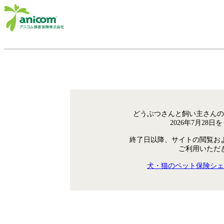
どうぶつさんと飼い主さんの
2026年7月28
終了日以降、サイトの閲覧お
ご利用いただ
犬・猫のペット保険シェ