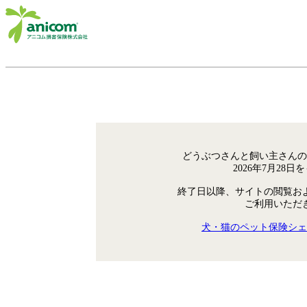
どうぶつさんと飼い主さんの
2026年7月28
終了日以降、サイトの閲覧お
ご利用いただ
犬・猫のペット保険シェ