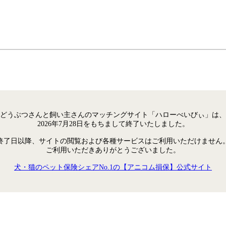
どうぶつさんと飼い主さんのマッチングサイト「ハローべいびぃ」は、
2026年7月28日をもちまして終了いたしました。
終了日以降、サイトの閲覧および各種サービスはご利用いただけません
ご利用いただきありがとうございました。
犬・猫のペット保険シェアNo.1の【アニコム損保】公式サイト