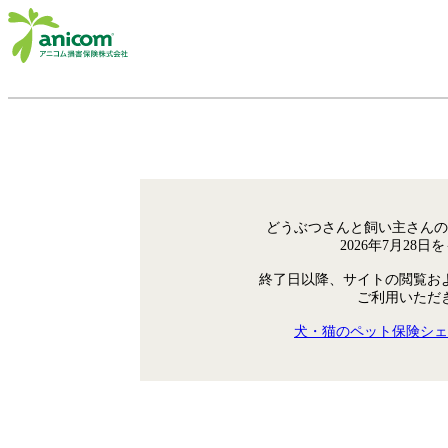
どうぶつさんと飼い主さんの
2026年7月28
終了日以降、サイトの閲覧お
ご利用いただ
犬・猫のペット保険シェ