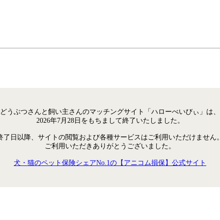
どうぶつさんと飼い主さんのマッチングサイト「ハローべいびぃ」は、
2026年7月28日をもちまして終了いたしました。
終了日以降、サイトの閲覧および各種サービスはご利用いただけません
ご利用いただきありがとうございました。
犬・猫のペット保険シェアNo.1の【アニコム損保】公式サイト