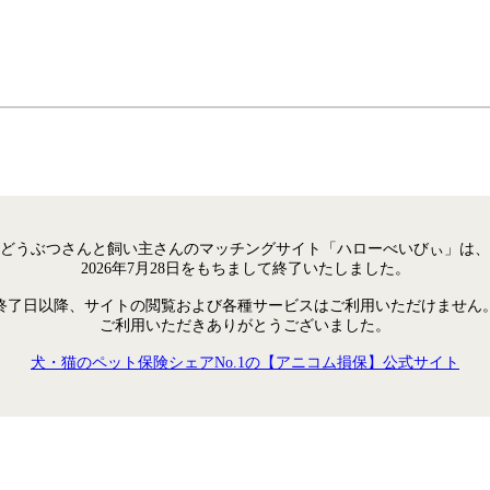
どうぶつさんと飼い主さんのマッチングサイト「ハローべいびぃ」は、
2026年7月28日をもちまして終了いたしました。
終了日以降、サイトの閲覧および各種サービスはご利用いただけません
ご利用いただきありがとうございました。
犬・猫のペット保険シェアNo.1の【アニコム損保】公式サイト