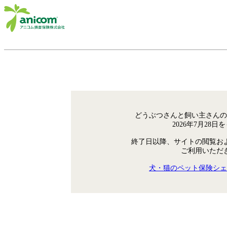
どうぶつさんと飼い主さんの
2026年7月28
終了日以降、サイトの閲覧お
ご利用いただ
犬・猫のペット保険シェ