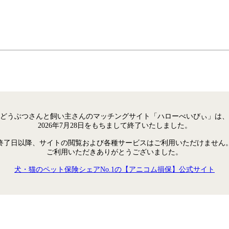
どうぶつさんと飼い主さんのマッチングサイト「ハローべいびぃ」は、
2026年7月28日をもちまして終了いたしました。
終了日以降、サイトの閲覧および各種サービスはご利用いただけません
ご利用いただきありがとうございました。
犬・猫のペット保険シェアNo.1の【アニコム損保】公式サイト