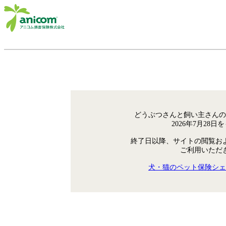
どうぶつさんと飼い主さんの
2026年7月28
終了日以降、サイトの閲覧お
ご利用いただ
犬・猫のペット保険シェ