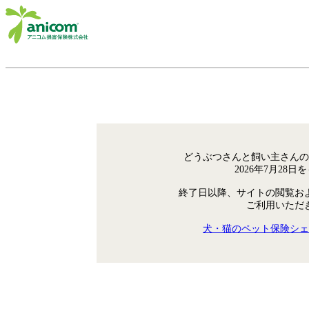
どうぶつさんと飼い主さんの
2026年7月28
終了日以降、サイトの閲覧お
ご利用いただ
犬・猫のペット保険シェ