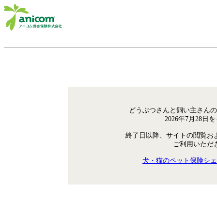
どうぶつさんと飼い主さんの
2026年7月28
終了日以降、サイトの閲覧お
ご利用いただ
犬・猫のペット保険シェ