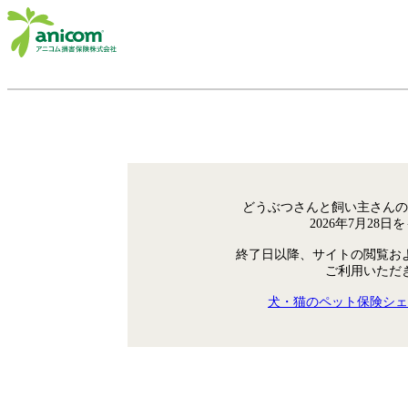
どうぶつさんと飼い主さんの
2026年7月28
終了日以降、サイトの閲覧お
ご利用いただ
犬・猫のペット保険シェ