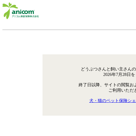
どうぶつさんと飼い主さんの
2026年7月28
終了日以降、サイトの閲覧お
ご利用いただ
犬・猫のペット保険シェ