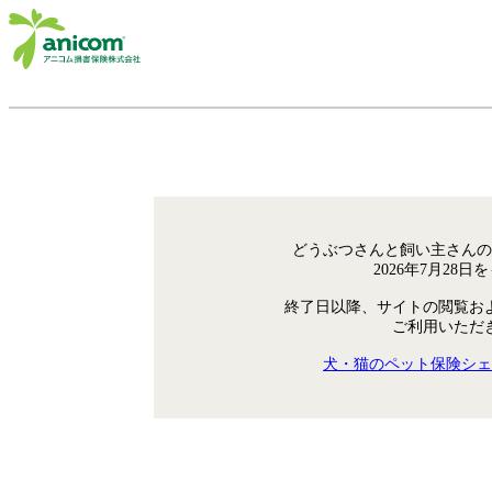
どうぶつさんと飼い主さんの
2026年7月28
終了日以降、サイトの閲覧お
ご利用いただ
犬・猫のペット保険シェ