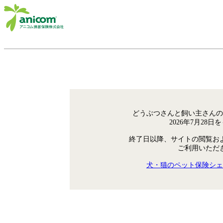
どうぶつさんと飼い主さんの
2026年7月28
終了日以降、サイトの閲覧お
ご利用いただ
犬・猫のペット保険シェ