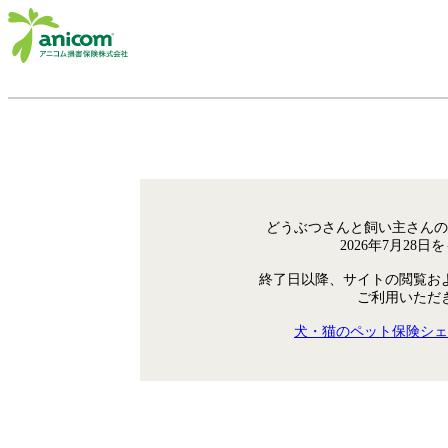
どうぶつさんと飼い主さんの
2026年7月28
終了日以降、サイトの閲覧お
ご利用いただ
犬・猫のペット保険シェ