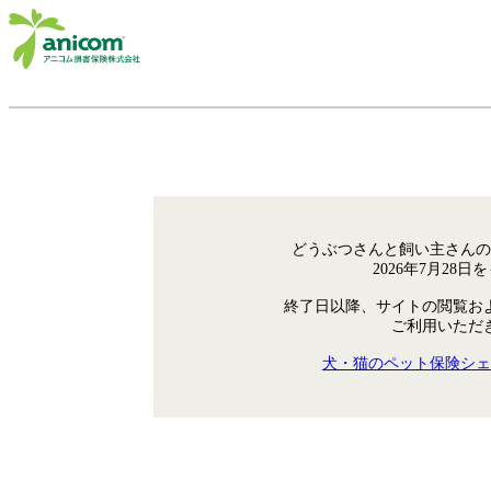
どうぶつさんと飼い主さんの
2026年7月28
終了日以降、サイトの閲覧お
ご利用いただ
犬・猫のペット保険シェ