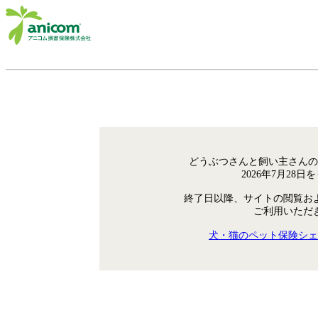
どうぶつさんと飼い主さんの
2026年7月28
終了日以降、サイトの閲覧お
ご利用いただ
犬・猫のペット保険シェ