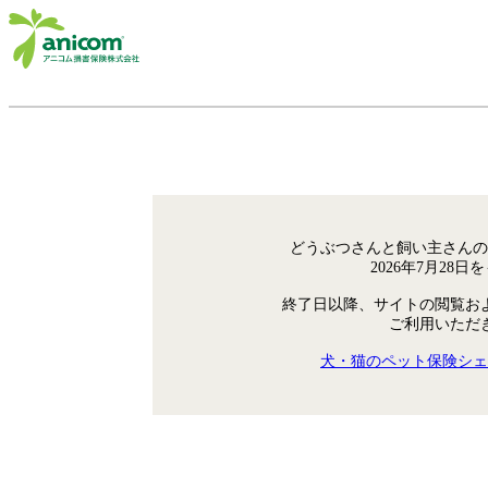
どうぶつさんと飼い主さんの
2026年7月28
終了日以降、サイトの閲覧お
ご利用いただ
犬・猫のペット保険シェ