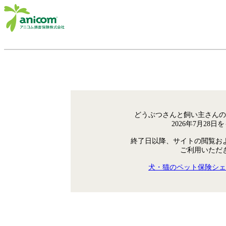
どうぶつさんと飼い主さんの
2026年7月28
終了日以降、サイトの閲覧お
ご利用いただ
犬・猫のペット保険シェ