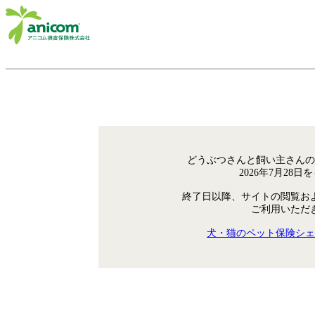
どうぶつさんと飼い主さんの
2026年7月28
終了日以降、サイトの閲覧お
ご利用いただ
犬・猫のペット保険シェ