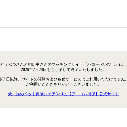
どうぶつさんと飼い主さんのマッチングサイト「ハローべいびぃ」は、
2026年7月28日をもちまして終了いたしました。
終了日以降、サイトの閲覧および各種サービスはご利用いただけません
ご利用いただきありがとうございました。
犬・猫のペット保険シェアNo.1の【アニコム損保】公式サイト