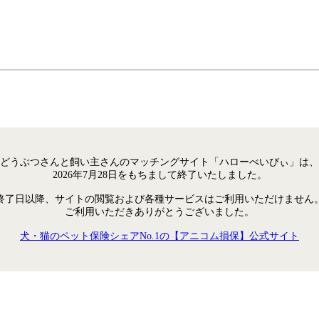
どうぶつさんと飼い主さんのマッチングサイト「ハローべいびぃ」は、
2026年7月28日をもちまして終了いたしました。
終了日以降、サイトの閲覧および各種サービスはご利用いただけません
ご利用いただきありがとうございました。
犬・猫のペット保険シェアNo.1の【アニコム損保】公式サイト