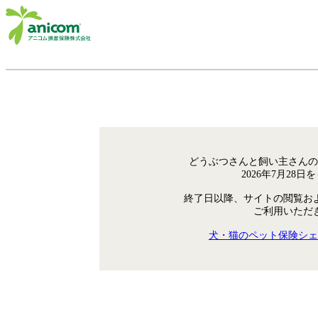
どうぶつさんと飼い主さんの
2026年7月28
終了日以降、サイトの閲覧お
ご利用いただ
犬・猫のペット保険シェ