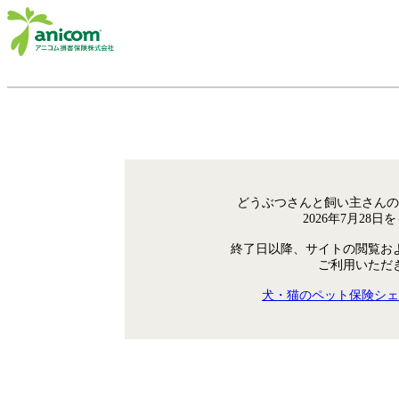
どうぶつさんと飼い主さんの
2026年7月28
終了日以降、サイトの閲覧お
ご利用いただ
犬・猫のペット保険シェ