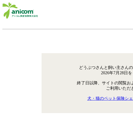
どうぶつさんと飼い主さんの
2026年7月28
終了日以降、サイトの閲覧お
ご利用いただ
犬・猫のペット保険シェ