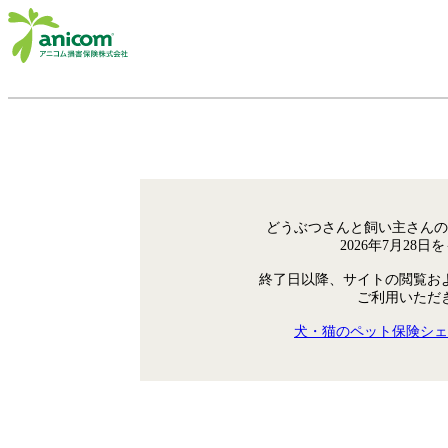
どうぶつさんと飼い主さんの
2026年7月28
終了日以降、サイトの閲覧お
ご利用いただ
犬・猫のペット保険シェ