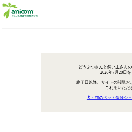
どうぶつさんと飼い主さんの
2026年7月28
終了日以降、サイトの閲覧お
ご利用いただ
犬・猫のペット保険シェ